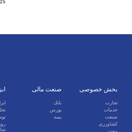
بخش خصوصی
صنعت مالی
ابز
تجارت
بانک
ابز
خدمات
بورس
تحلی
صنعت
بیمه
توس
کشاورزی
روی
تجا
معدن