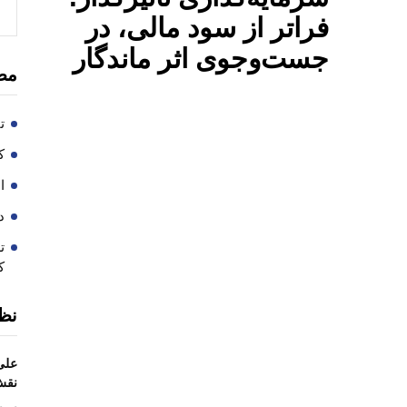
فراتر از سود مالی، در
جست‌وجوی اثر ماندگار
مط
ت
کا
ا
در
ت
ک
نظ
علی
نقش 