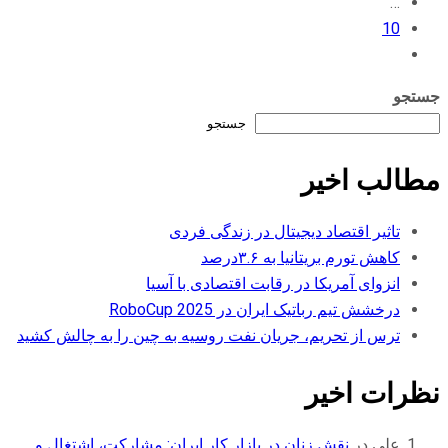
…
10
جستجو
جستجو
مطالب اخیر
تاثیر اقتصاد دیجیتال در زندگی فردی
کاهش تورم بریتانیا به ۳.۶درصد
انزوای آمریکا در رقابت اقتصادی با آسیا
درخشش تیم رباتیک ایران در RoboCup 2025
ترس از تحریم، جریان نفت روسیه به چین را به چالش کشید
نظرات اخیر
علی
در
نقش زنان در بازار کار ایران: مشارکت، اشتغال و