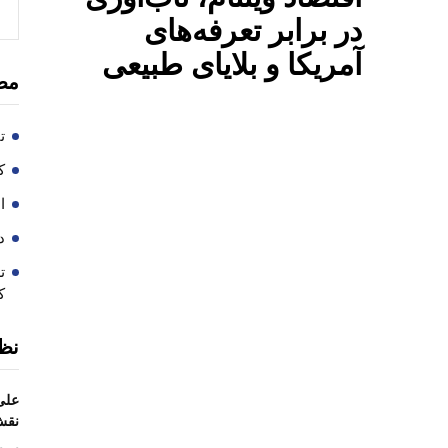
در برابر تعرفه‌های
آمریکا و بلایای طبیعی
مط
ت
کا
ا
در
ت
ک
نظ
علی
نقش 