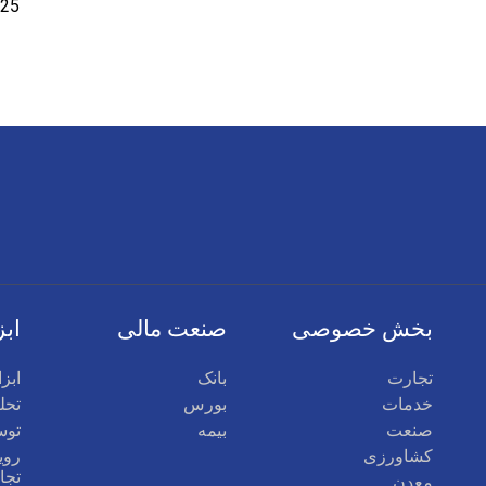
بخش خصوصی
صنعت مالی
ابز
تجارت
بانک
ابز
خدمات
بورس
تحلی
صنعت
بیمه
توس
کشاورزی
روی
تجا
معدن