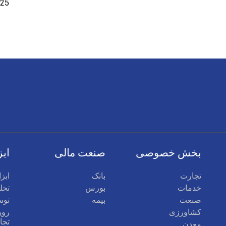
بخش خصوصی
صنعت مالی
ابز
تجارت
بانک
ابز
خدمات
بورس
تحلی
صنعت
بیمه
توس
کشاورزی
روی
تجا
معدن