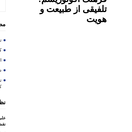
تلفیقی از طبیعت و
هویت
مط
ت
کا
ا
در
ت
ک
نظ
علی
نقش 