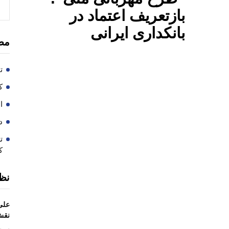
بازتعریف اعتماد در
بانکداری ایرانی
مط
ت
کا
ا
در
ت
ک
نظ
علی
نقش 