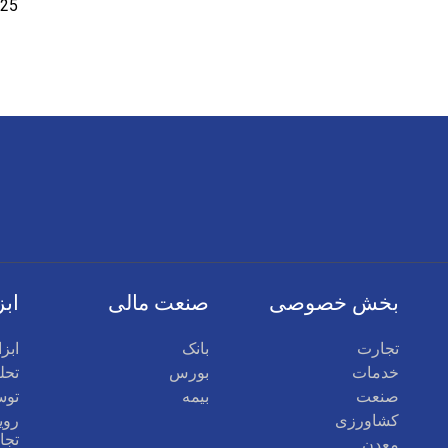
بخش خصوصی
صنعت مالی
ابز
تجارت
بانک
ابز
خدمات
بورس
تحلی
صنعت
بیمه
توس
کشاورزی
روی
تجا
معدن