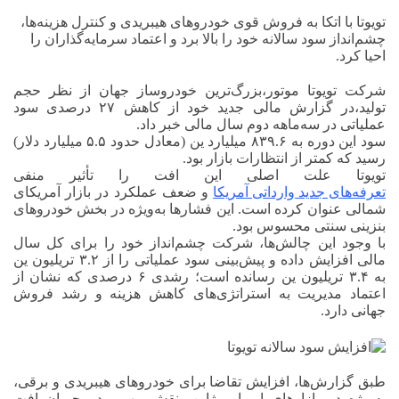
تویوتا با اتکا به فروش قوی خودروهای هیبریدی و کنترل هزینه‌ها،
چشم‌انداز سود سالانه خود را بالا برد و اعتماد سرمایه‌گذاران را
احیا کرد.
شرکت تویوتا موتور،بزرگ‌ترین خودروساز جهان از نظر حجم
تولید،در گزارش مالی جدید خود از کاهش ۲۷ درصدی سود
عملیاتی در سه‌ماهه دوم سال مالی خبر داد.
سود این دوره به ۸۳۹.۶ میلیارد ین (معادل حدود ۵.۵ میلیارد دلار)
رسید که کمتر از انتظارات بازار بود.
تویوتا علت اصلی این افت را تأثیر منفی
تعرفه‌های جدید وارداتی آمریکا
و ضعف عملکرد در بازار آمریکای
شمالی عنوان کرده است. این فشارها به‌ویژه در بخش خودروهای
بنزینی سنتی محسوس بود.
با وجود این چالش‌ها، شرکت چشم‌انداز خود را برای کل سال
مالی افزایش داده و پیش‌بینی سود عملیاتی را از ۳.۲ تریلیون ین
به ۳.۴ تریلیون ین رسانده است؛ رشدی ۶ درصدی که نشان از
اعتماد مدیریت به استراتژی‌های کاهش هزینه و رشد فروش
جهانی دارد.
طبق گزارش‌ها، افزایش تقاضا برای خودروهای هیبریدی و برقی،
به‌ویژه در بازارهای اروپا و ژاپن، نقش مهمی در جبران افت