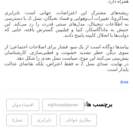
همراه دارد.
ریشه‌های مشترک این اعتراضات، جهانی است: نابرابری
پساکرونا، تغییرات آب‌وهوایی و فساد نخبگان. نسل Z، با دسترسی
به اطلاعات دیجیتال، مدل‌های سنتی قدرت را رد می‌کند. این
جنبش به ماداگاسکار، کنیا و فیلیپین گسترش یافته، جایی که
دولت‌ها با انحلال کابینه پاسخ دادند.
پیامدها دوگانه است: از یک سو، فشار برای اصلاحات اجتماعی؛ از
سوی دیگر، خطر تشدید خشونت و قطبی‌سازی. کارشناسان
پیش‌بینی می‌کنند این موج، سیاست نسل بعدی را شکل دهد.
در نهایت، صدای نسل Z نه فقط اعتراض، بلکه تقاضای عدالت
پایدار است.
منبع
برچسب ها:
eghtesadejavan
اقتصادجوان
بیکاری جوانان
نابرابری
نسلz