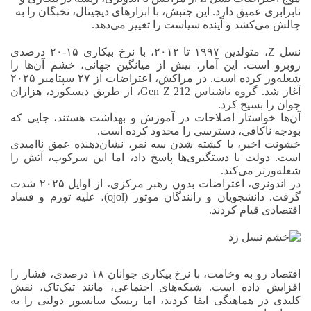
نابرابری عمیق دارد. این جنبش، با ابزارهای دیجیتال، نخبگان را به
چالش می‌کشد و آینده سیاست را تغییر می‌دهد.
نسل Z، متولدین ۱۹۹۷ تا ۲۰۱۲، با نرخ بیکاری ۱۵-۲۰ درصدی
روبرو است. این آمار، بیش از میانگین جهانی، خشم آن‌ها را
شعله‌ور کرده است. در مراکش، اعتراضات از ۲۷ سپتامبر ۲۰۲۵
آغاز شد. گروه ناشناس Gen Z 212، از طریق دیسکورد، هزاران
جوان را بسیج کرد.
آن‌ها خواستار اصلاحات در آموزش و بهداشت هستند، جایی که
بودجه ناکافی، دسترسی را محدود کرده است.
خشونت اخیر، با کشته شدن سه نفر، نشان‌دهنده عمق ناامیدی
است. دولت با دستگیری‌ها پاسخ داد، اما این سرکوب، آتش را
شعله‌ورتر می‌کند.
در اندونزی، اعتراضات بدون رهبر مرکزی، از اوایل ۲۰۲۵ شدت
گرفت. دانشجویان و رانندگان موتور (ojol)، علیه تورم و فساد
اقتصادی قیام کردند.
اقتصاد رو به وخامت، با نرخ بیکاری جوانان ۱۸ درصدی، فشار را
افزایش داده است. شبکه‌های اجتماعی، مانند تیک‌تاک، نقش
کلیدی در هماهنگی ایفا کردند، اما ریسک سانسور دولتی را به